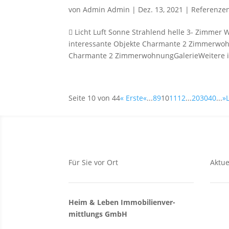
von
Admin Admin
|
Dez. 13, 2021
|
Referenze
 Licht Luft Sonne Strahlend helle 3- Zimmer
interessante Objekte Charmante 2 Zimmerwo
Charmante 2 ZimmerwohnungGalerieWeitere in
Seite 10 von 44
« Erste
«
...
8
9
10
11
12
...
20
30
40
...
»
Für Sie vor Ort
Aktue
Heim & Leben Immo­bilien­ver­
Ver
mittlungs GmbH
Gr