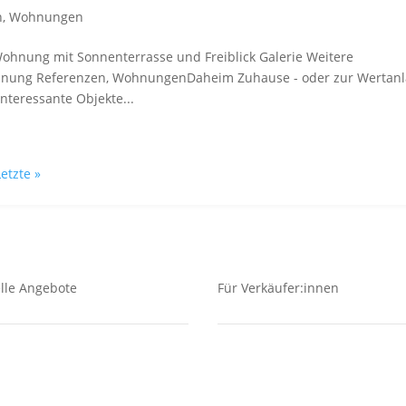
n
,
Wohnungen
 Wohnung mit Sonnenterrasse und Freiblick Galerie Weitere
hnung Referenzen, WohnungenDaheim Zuhause - oder zur Wertan
teressante Objekte...
Letzte »
lle Angebote
Für Verkäufer:innen
kauf
Verkäufer
undstücke
Investment