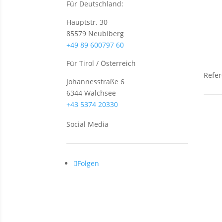
Für Deutschland:
Wo
Hauptstr. 30
Hä
85579 Neubiberg
+49 89 600797 60
Für Tirol / Österreich
Refe
Johannesstraße 6
6344 Walchsee
+43 5374 20330
Ne
Social Media
Gr
Anl
Folgen
Wo
Hä