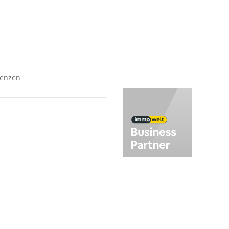
hnungen
Vermietung
user
Baufinanzierung
Wir über uns
renzen
ubauanlagen
undstücke
ageobjekte
hnungen
user