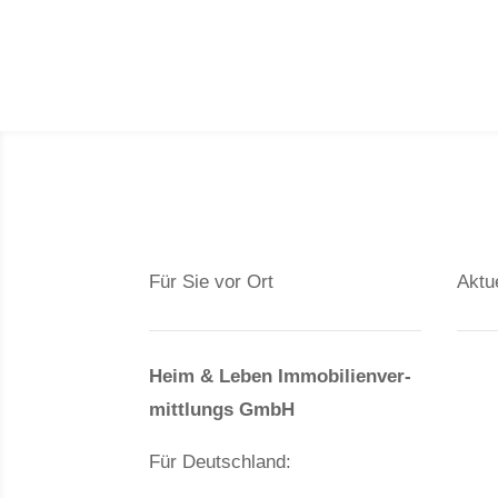
Für Sie vor Ort
Aktu
Ve
Heim & Leben Immo­bilien­ver­
mittlungs GmbH
Gr
Wo
Für Deutschland:
Hä