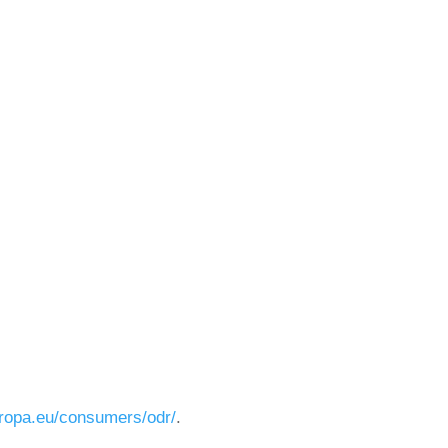
uropa.eu/consumers/odr/
.