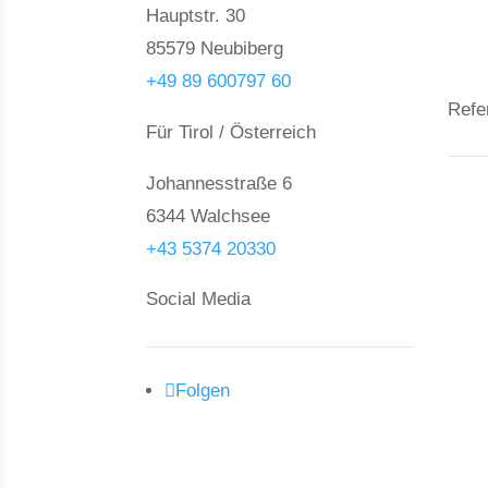
Hauptstr. 30
85579 Neubiberg
+49 89 600797 60
Refe
Für Tirol / Österreich
Johannesstraße 6
Ne
6344 Walchsee
Gr
+43 5374 20330
An
Social Media
Wo
Hä
Folgen