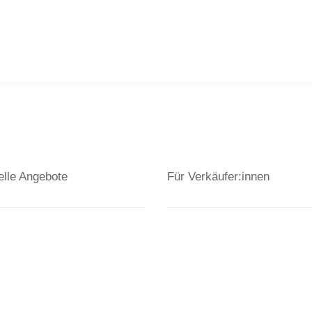
elle Angebote
Für Verkäufer:innen
rkauf
Verkäufer
undstücke
Investment
hnungen
Vermietung
user
Baufinanzierung