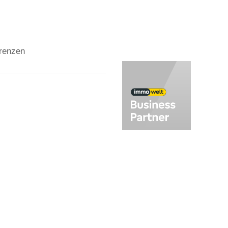
Wir über uns
renzen
ubauanlagen
undstücke
lageobjekte
hnungen
user