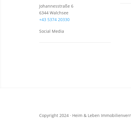
Johannesstraße 6
6344 Walchsee
Neub
+43 5374 20330
Grun
Social Media
Anlag
Wohn
Häus
Copyright 2024 · Heim & Leben Immo­bilien­ve