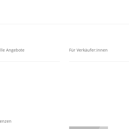
lle Angebote
Für Verkäufer:innen
uf
Verkäufer
dstücke
Investment
ungen
Vermietung
er
Baufinanzierung
Wir über uns
renzen