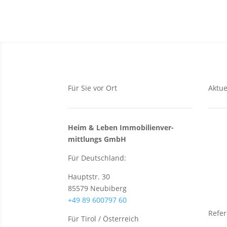
Für Sie vor Ort
Aktue
Heim & Leben Immo­bilien­ver­
Verka
mittlungs GmbH
Grun
Für Deutschland:
Wohn
Häus
Hauptstr. 30
85579 Neubiberg
+49 89 600797 60
Refe
Für Tirol / Österreich