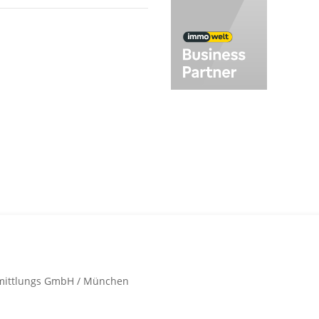
auanlagen
dstücke
eobjekte
ungen
er
r­mittlungs GmbH / München