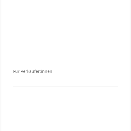
Neubauanlagen
Grundstücke
Anlageobjekte
Wohnungen
Häuser
Für Verkäufer:innen
Verkäufer
Investment
Vermietung
Baufinanzierung