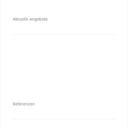
Aktuelle Angebote
Verkauf
Grundstücke
Wohnungen
Häuser
Referenzen