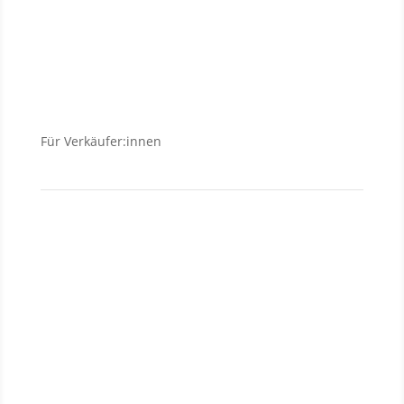
Wohnungen
Häuser
Für Verkäufer:innen
Verkäufer
Investment
Vermietung
Baufinanzierung
Wir über uns