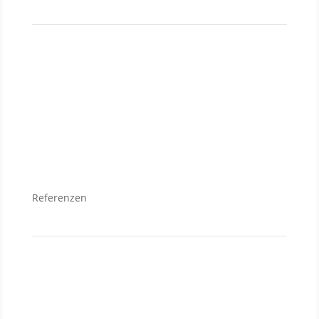
Verkauf
Grundstücke
Wohnungen
Häuser
Referenzen
Neubauanlagen
Grundstücke
Anlageobjekte