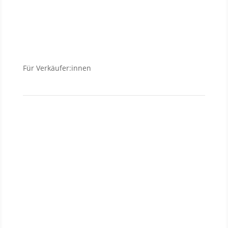
Wohnungen
Häuser
Für Verkäufer:innen
Verkäufer
Investment
Vermietung
Baufinanzierung
Wir über uns