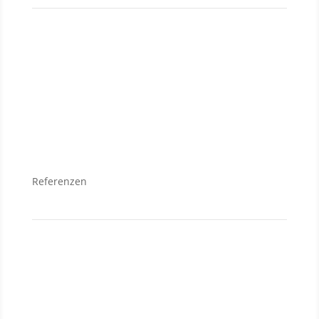
Verkauf
Grundstücke
Wohnungen
Häuser
Referenzen
Neubauanlagen
Grundstücke
Anlageobjekte