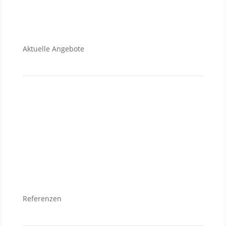
Aktuelle Angebote
Verkauf
Grundstücke
Wohnungen
Häuser
Referenzen