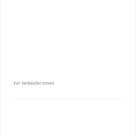
Neubauanlagen
Grundstücke
Anlageobjekte
Wohnungen
Häuser
Für Verkäufer:innen
Verkäufer
Investment
Vermietung