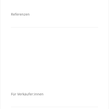
Referenzen
Neubauanlagen
Grundstücke
Anlageobjekte
Wohnungen
Häuser
Für Verkäufer:innen