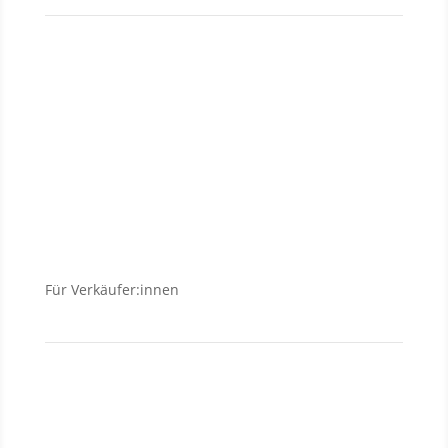
Neubauanlagen
Grundstücke
Anlageobjekte
Wohnungen
Häuser
Für Verkäufer:innen
Verkäufer
Investment