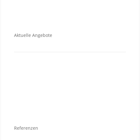
Aktuelle Angebote
Verkauf
Grundstücke
Wohnungen
Häuser
Referenzen