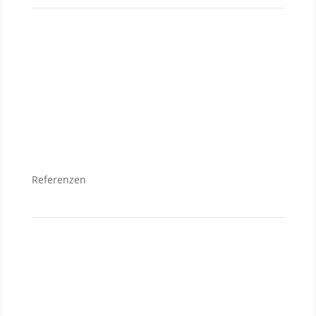
Verkauf
Grundstücke
Wohnungen
Häuser
Referenzen
Neubauanlagen
Grundstücke
Anlageobjekte