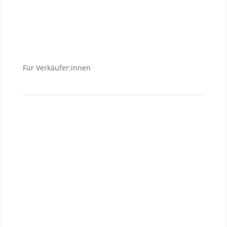
Wohnungen
Häuser
Für Verkäufer:innen
Verkäufer
Investment
Vermietung
Baufinanzierung
Wir über uns