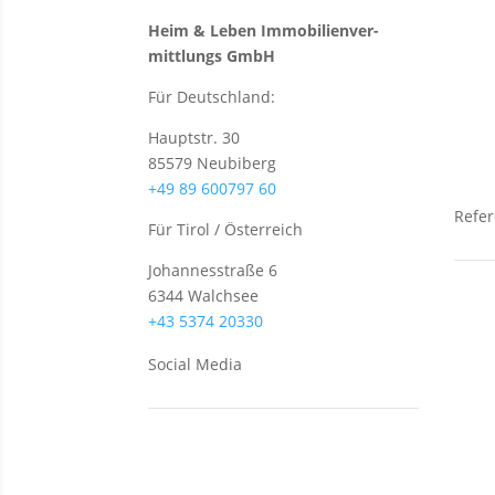
Heim & Leben Immo­bilien­ver­
Verka
mittlungs GmbH
Grun
Für Deutschland:
Wohn
Häus
Hauptstr. 30
85579 Neubiberg
+49 89 600797 60
Refe
Für Tirol / Österreich
Johannesstraße 6
6344 Walchsee
Neub
+43 5374 20330
Grun
Social Media
Anlag
Wohn
Häus