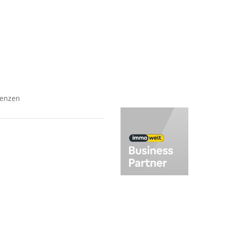
uf
Verkäufer
dstücke
Investment
ungen
Vermietung
er
Baufinanzierung
Wir über uns
renzen
auanlagen
dstücke
eobjekte
ungen
er