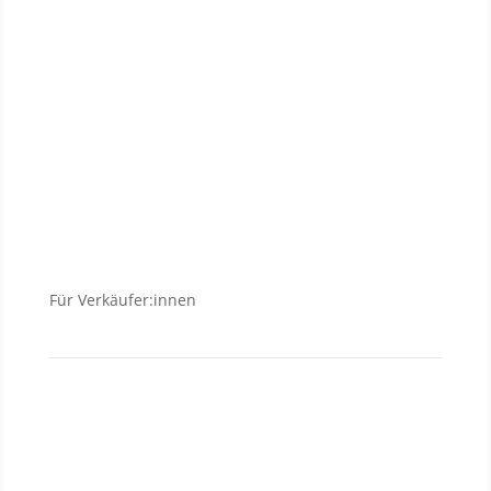
Neubauanlagen
Grundstücke
Anlageobjekte
Wohnungen
Häuser
Für Verkäufer:innen
Verkäufer
Investment
Vermietung