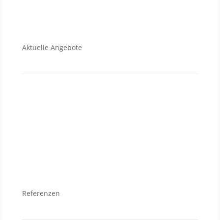
Aktuelle Angebote
Verkauf
Grundstücke
Wohnungen
Häuser
Referenzen