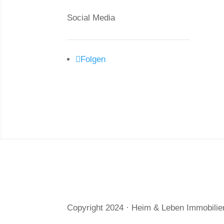
An
Social Media
Wo
Hä
Folgen
Copyright 2024 · Heim & Leben Immo­bilie