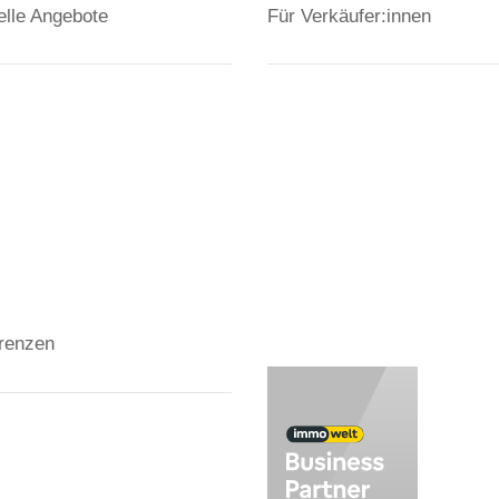
elle Angebote
Für Verkäufer:innen
rkauf
Verkäufer
undstücke
Investment
hnungen
Vermietung
user
Baufinanzierung
Wir über uns
renzen
ubauanlagen
undstücke