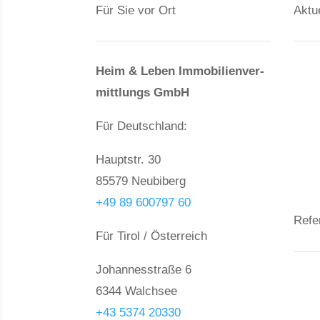
Für Sie vor Ort
Aktu
Ve
Heim & Leben Immo­bilien­ver­
mittlungs GmbH
Gr
Wo
Für Deutschland:
Hä
Hauptstr. 30
85579 Neubiberg
+49 89 600797 60
Refe
Für Tirol / Österreich
Johannesstraße 6
Ne
6344 Walchsee
Gr
+43 5374 20330