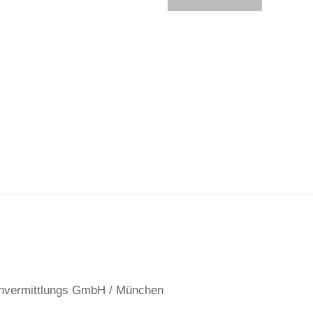
lageobjekte
hnungen
user
n­ver­mittlungs GmbH / München