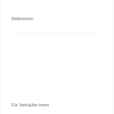
Referenzen
Neubauanlagen
Grundstücke
Anlageobjekte
Wohnungen
Häuser
Für Verkäufer:innen