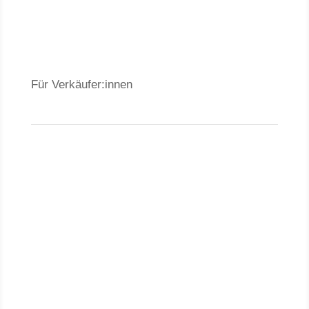
Häuser
Für Verkäufer:innen
Verkäufer
Investment
Vermietung
Baufinanzierung
Wir über uns