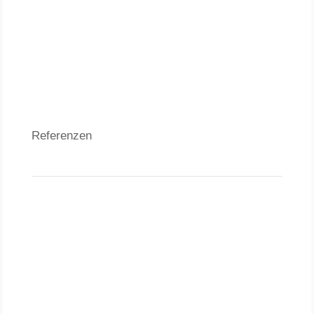
Grundstücke
Wohnungen
Häuser
Referenzen
Neubauanlagen
Grundstücke
Anlageobjekte
Wohnungen